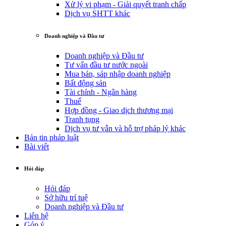
Xử lý vi phạm - Giải quyết tranh chấp
Dịch vụ SHTT khác
Doanh nghiệp và Đầu tư
Doanh nghiệp và Đầu tư
Tư vấn đầu tư nước ngoài
Mua bán, sáp nhập doanh nghiệp
Bất động sản
Tài chính - Ngân hàng
Thuế
Hợp đồng - Giao dịch thương mại
Tranh tụng
Dịch vụ tư vẫn và hỗ trợ pháp lý khác
Bản tin pháp luật
Bài viết
Hỏi đáp
Hỏi đáp
Sở hữu trí tuệ
Doanh nghiệp và Đầu tư
Liên hệ
Góp ý