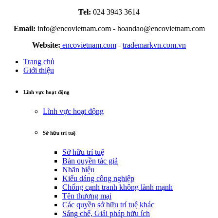
Tel:
024 3943 3614
Email:
info@encovietnam.com
-
hoandao@encovietnam.com
Website:
encovietnam.com
-
trademarkvn.com.vn
Trang chủ
Giới thiệu
Lĩnh vực hoạt động
Lĩnh vực hoạt động
Sở hữu trí tuệ
Sở hữu trí tuệ
Bản quyền tác giả
Nhãn hiệu
Kiểu dáng công nghiệp
Chống cạnh tranh không lành mạnh
Tên thương mại
Các quyền sở hữu trí tuệ khác
Sáng chế, Giải pháp hữu ích