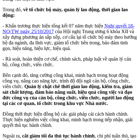
Trong đó,
về tổ chức bộ máy, quản lý lao động, thời gian lao
động:
- Khẩn trương thực hiện tổng kết 07 năm thực hiện
Nghị quyết 18-
NQ/TW ngày 25/10/2017
của Hội nghị Trung ương 6 khóa XII và
xây dựng phương án sắp xếp, cơ cấu lại tổ chức bộ máy theo hướng
bộ đa ngành, đa lĩnh vực, giảm tổ chức bên trong, bảo đảm tinh
gọn, hiệu năng, hiệu lực, hiệu quả.
- Rà soát, hoàn thiện cơ chế, chính sách, pháp luật về quản lý cán
bộ, công chức, viên chức.
Bên cạnh đó, tăng cường công khai, minh bạch trong hoạt động
công vụ, nâng cao năng lực, trình độ đội ngũ cán bộ, công chức,
viên chức.
Quản lý chặt chẽ thời gian lao động, kiểm tra, giám
sát chất lượng, đảm bảo năng suất, hiệu quả công việc và đạo
đức công vụ của cán bộ, công chức, viên chức, người lao động
tại các cơ quan, tổ chức trong khu vực Nhà nước.
Đồng thời thực hiện đồng bộ các giải pháp cải cách hành chính.
Thực hiện nghiêm việc công khai, minh bạch trong tiếp nhận, giải
quyết thủ tục hành chính.
Ngoài ra,
cắt giảm tối đa thủ tục hành chính
, chi phí tuân thủ, tạo