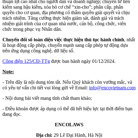
thuận lợi cao nhất cho người dân và doanh nghiệp; chuyển từ tiền
kiểm sang hậu kiểm
,
xóa bỏ cơ chế “xin-cho”; phân cấp, phân
quyền cho cơ quan, địa phương có thẩm quyền giải quyết và chịu
trách nhiệm. Tăng cường thực hiện giám sát, đánh giá và trách
nhiệm giải trình của cơ quan nhà nước, cán bộ, công chức, viên
chức trong phục vụ Nhân dân.
Chuyển đổi số toàn diện việc thực hiện thủ tục hành chính
, nhất
là hoạt động cấp phép, chuyển mạnh sang cấp phép tự động dựa
trên ứng dụng công nghệ, dữ liệu số.
Công điện 125/CĐ-TTg
được ban hành ngày 01/12/2024.
Note:
- Trên đây là nội dung tóm tắt. Nếu Quý khách còn vướng mắc, và
có yêu tư vấn chi tiết vui lòng gửi về Email:
info​
@
​encovietnam.com
- Nội dung bài viết mang tính chất tham khảo;
- Điều khoản được áp dụng có thể đã hết hiệu lực tại thời điểm bạn
đang đọc.
ENCOLAWS
Địa chỉ:
29 Lê Đại Hành, Hà Nội