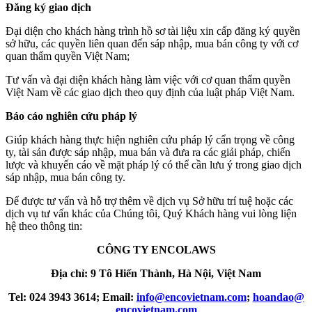
Đăng ký giao dịch
Đại diện cho khách hàng trình hồ sơ tài liệu xin cấp đăng ký quyền
sở hữu, các quyền liên quan đến sáp nhập, mua bán công ty với cơ
quan thẩm quyền Việt Nam;
Tư vấn và đại diện khách hàng làm việc với cơ quan thẩm quyền
Việt Nam về các giao dịch theo quy định của luật pháp Việt Nam.
Báo cáo nghiên cứu pháp lý
Giúp khách hàng thực hiện nghiên cứu pháp lý cẩn trọng về công
ty, tài sản được sáp nhập, mua bán và đưa ra các giải pháp, chiến
lược và khuyến cáo về mặt pháp lý có thể cần lưu ý trong giao dịch
sáp nhập, mua bán công ty.
Để được tư vấn và hỗ trợ thêm về dịch vụ Sở hữu trí tuệ hoặc các
dịch vụ tư vấn khác của Chúng tôi, Quý Khách hàng vui lòng liện
hệ theo thông tin:
CÔNG TY ENCOLAWS
Địa chỉ: 9 Tô Hiến Thành, Hà Nội, Việt Nam
Tel: 024 3943 3614; Email:
info​
@
​encovietnam.com
;
hoandao​
@
encovietnam.com