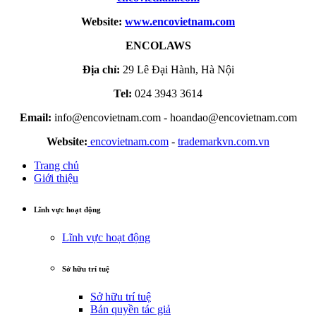
Website:
www.encovietnam.com
ENCOLAWS
Địa chỉ:
29 Lê Đại Hành, Hà Nội
Tel:
024 3943 3614
Email:
info@encovietnam.com
-
hoandao@encovietnam.com
Website:
encovietnam.com
-
trademarkvn.com.vn
Trang chủ
Giới thiệu
Lĩnh vực hoạt động
Lĩnh vực hoạt động
Sở hữu trí tuệ
Sở hữu trí tuệ
Bản quyền tác giả