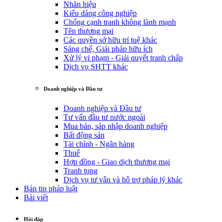
Nhãn hiệu
Kiểu dáng công nghiệp
Chống cạnh tranh không lành mạnh
Tên thương mại
Các quyền sở hữu trí tuệ khác
Sáng chế, Giải pháp hữu ích
Xử lý vi phạm - Giải quyết tranh chấp
Dịch vụ SHTT khác
Doanh nghiệp và Đầu tư
Doanh nghiệp và Đầu tư
Tư vấn đầu tư nước ngoài
Mua bán, sáp nhập doanh nghiệp
Bất động sản
Tài chính - Ngân hàng
Thuế
Hợp đồng - Giao dịch thương mại
Tranh tụng
Dịch vụ tư vẫn và hỗ trợ pháp lý khác
Bản tin pháp luật
Bài viết
Hỏi đáp