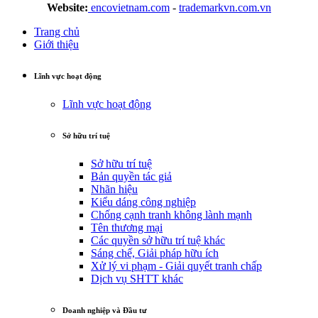
Website:
encovietnam.com
-
trademarkvn.com.vn
Trang chủ
Giới thiệu
Lĩnh vực hoạt động
Lĩnh vực hoạt động
Sở hữu trí tuệ
Sở hữu trí tuệ
Bản quyền tác giả
Nhãn hiệu
Kiểu dáng công nghiệp
Chống cạnh tranh không lành mạnh
Tên thương mại
Các quyền sở hữu trí tuệ khác
Sáng chế, Giải pháp hữu ích
Xử lý vi phạm - Giải quyết tranh chấp
Dịch vụ SHTT khác
Doanh nghiệp và Đầu tư