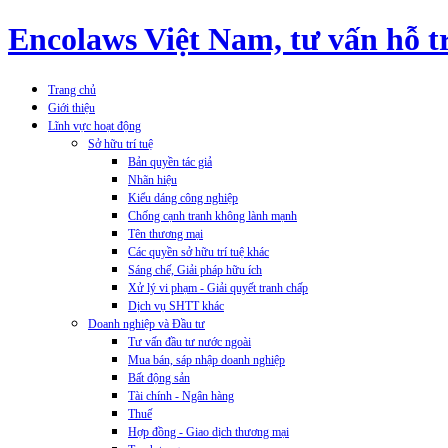
Encolaws Việt Nam, tư vấn hỗ tr
Trang chủ
Giới thiệu
Lĩnh vực hoạt động
Sở hữu trí tuệ
Bản quyền tác giả
Nhãn hiệu
Kiểu dáng công nghiệp
Chống cạnh tranh không lành mạnh
Tên thương mại
Các quyền sở hữu trí tuệ khác
Sáng chế, Giải pháp hữu ích
Xử lý vi phạm - Giải quyết tranh chấp
Dịch vụ SHTT khác
Doanh nghiệp và Đầu tư
Tư vấn đầu tư nước ngoài
Mua bán, sáp nhập doanh nghiệp
Bất động sản
Tài chính - Ngân hàng
Thuế
Hợp đồng - Giao dịch thương mại