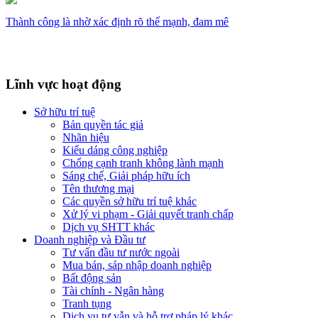
Thành công là nhờ xác định rõ thế mạnh, đam mê
Lĩnh vực hoạt động
Sở hữu trí tuệ
Bản quyền tác giả
Nhãn hiệu
Kiểu dáng công nghiệp
Chống cạnh tranh không lành mạnh
Sáng chế, Giải pháp hữu ích
Tên thương mại
Các quyền sở hữu trí tuệ khác
Xử lý vi phạm - Giải quyết tranh chấp
Dịch vụ SHTT khác
Doanh nghiệp và Đầu tư
Tư vấn đầu tư nước ngoài
Mua bán, sáp nhập doanh nghiệp
Bất động sản
Tài chính - Ngân hàng
Tranh tụng
Dịch vụ tư vẫn và hỗ trợ pháp lý khác