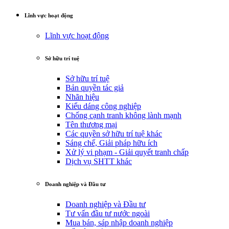
Lĩnh vực hoạt động
Lĩnh vực hoạt động
Sở hữu trí tuệ
Sở hữu trí tuệ
Bản quyền tác giả
Nhãn hiệu
Kiểu dáng công nghiệp
Chống cạnh tranh không lành mạnh
Tên thương mại
Các quyền sở hữu trí tuệ khác
Sáng chế, Giải pháp hữu ích
Xử lý vi phạm - Giải quyết tranh chấp
Dịch vụ SHTT khác
Doanh nghiệp và Đầu tư
Doanh nghiệp và Đầu tư
Tư vấn đầu tư nước ngoài
Mua bán, sáp nhập doanh nghiệp