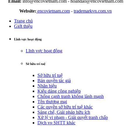
Email:
info@encovietnam.com
-
hoandao@encovietnam.com
Website:
encovietnam.com
-
trademarkvn.com.vn
Trang chủ
Giới thiệu
Lĩnh vực hoạt động
Lĩnh vực hoạt động
Sở hữu trí tuệ
Sở hữu trí tuệ
Bản quyền tác giả
Nhãn hiệu
Kiểu dáng công nghiệp
Chống cạnh tranh không lành mạnh
Tên thương mại
Các quyền sở hữu trí tuệ khác
Sáng chế, Giải pháp hữu ích
Xử lý vi phạm - Giải quyết tranh chấp
Dịch vụ SHTT khác