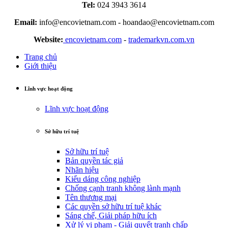
Tel:
024 3943 3614
Email:
info@encovietnam.com
-
hoandao@encovietnam.com
Website:
encovietnam.com
-
trademarkvn.com.vn
Trang chủ
Giới thiệu
Lĩnh vực hoạt động
Lĩnh vực hoạt động
Sở hữu trí tuệ
Sở hữu trí tuệ
Bản quyền tác giả
Nhãn hiệu
Kiểu dáng công nghiệp
Chống cạnh tranh không lành mạnh
Tên thương mại
Các quyền sở hữu trí tuệ khác
Sáng chế, Giải pháp hữu ích
Xử lý vi phạm - Giải quyết tranh chấp