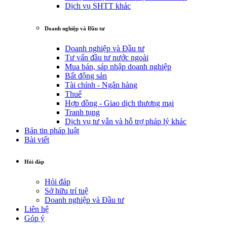
Dịch vụ SHTT khác
Doanh nghiệp và Đầu tư
Doanh nghiệp và Đầu tư
Tư vấn đầu tư nước ngoài
Mua bán, sáp nhập doanh nghiệp
Bất động sản
Tài chính - Ngân hàng
Thuế
Hợp đồng - Giao dịch thương mại
Tranh tụng
Dịch vụ tư vẫn và hỗ trợ pháp lý khác
Bản tin pháp luật
Bài viết
Hỏi đáp
Hỏi đáp
Sở hữu trí tuệ
Doanh nghiệp và Đầu tư
Liên hệ
Góp ý