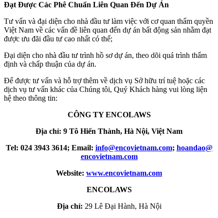
Đạt Được Các Phê Chuẩn Liên Quan Đến Dự Án
Tư vấn và đại diện cho nhà đầu tư làm việc với cơ quan thẩm quyền
Việt Nam về các vấn đề liên quan đến dự án bất động sản nhằm đạt
được ưu đãi đầu tư cao nhất có thể;
Đại diện cho nhà đầu tư trình hồ sơ dự án, theo dõi quá trình thẩm
định và chấp thuận của dự án.
Để được tư vấn và hỗ trợ thêm về dịch vụ Sở hữu trí tuệ hoặc các
dịch vụ tư vấn khác của Chúng tôi, Quý Khách hàng vui lòng liện
hệ theo thông tin:
CÔNG TY ENCOLAWS
Địa chỉ: 9 Tô Hiến Thành, Hà Nội, Việt Nam
Tel: 024 3943 3614; Email:
info​
@
​encovietnam.com
;
hoandao​
@
encovietnam.com
Website:
www.encovietnam.com
ENCOLAWS
Địa chỉ:
29 Lê Đại Hành, Hà Nội