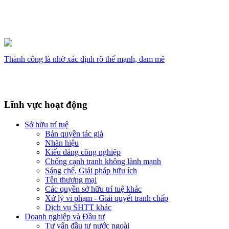
Thành công là nhờ xác định rõ thế mạnh, đam mê
Lĩnh vực hoạt động
Sở hữu trí tuệ
Bản quyền tác giả
Nhãn hiệu
Kiểu dáng công nghiệp
Chống cạnh tranh không lành mạnh
Sáng chế, Giải pháp hữu ích
Tên thương mại
Các quyền sở hữu trí tuệ khác
Xử lý vi phạm - Giải quyết tranh chấp
Dịch vụ SHTT khác
Doanh nghiệp và Đầu tư
Tư vấn đầu tư nước ngoài