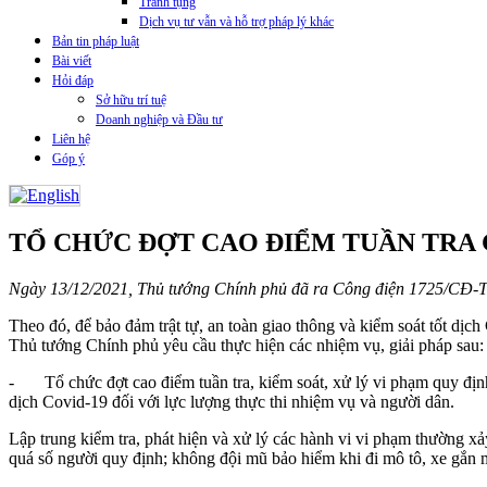
Tranh tụng
Dịch vụ tư vẫn và hỗ trợ pháp lý khác
Bản tin pháp luật
Bài viết
Hỏi đáp
Sở hữu trí tuệ
Doanh nghiệp và Đầu tư
Liên hệ
Góp ý
TỔ CHỨC ĐỢT CAO ĐIỂM TUẦN TRA GI
Ngày 13/12/2021, Thủ tướng Chính phủ đã ra Công điện 1725/CĐ-TTg
Theo đó, để bảo đảm trật tự, an toàn giao thông và kiểm soát tốt d
Thủ tướng Chính phủ yêu cầu thực hiện các nhiệm vụ, giải pháp sau:
- Tổ chức đợt cao điểm tuần tra, kiểm soát, xử lý vi phạm quy định 
dịch Covid-19 đối với lực lượng thực thi nhiệm vụ và người dân.
Lập trung kiểm tra, phát hiện và xử lý các hành vi vi phạm thường xả
quá số người quy định; không đội mũ bảo hiểm khi đi mô tô, xe gắn m