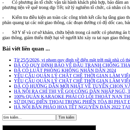
- Có phương án tổ chức vận tải hành khách phù hợp, bảo đảm an toà
phương tiện về quê trong dịp Tết; xử lý nghiêm tổ chức, cá nhân có hà
- Kiểm tra điều kiện an toàn các công trình kết cấu hạ tầng giao thô
phản quang tại các nút giao thông, các đoạn đường có độ dốc cao, bá
- Sở Y tế và cơ sở khám, chữa bệnh trong cả nước có phương án bố t
giao thông, giảm thiểu thiệt hại về người khi xảy ra tai nạn giao thông.
Bài viết liên quan ...
Từ 25/5/2026, vi phạm quy định về điện mặt trời mái nhà có thể
ĐÃ CÓ QUY ĐỊNH BẢO VỆ ĐẤU TRANH CHỐNG THAM 
ĐÃ CÓ LUẬT PHÒNG KHÔNG NHÂN DÂN 2024
YÊU CẦU QUẢN LÝ CHẶT CHẼ THỜI GIAN LÀM VI
YÊU CẦU QUẢN LÝ CHẶT CHẼ THỜI GIAN LÀM VI
ĐÃ CÓ HƯỚNG DẪN MỚI NHẤT VỀ TUYỂN CHỌN VÀ
HÀ NỘI RA CHỈ THỊ VỀ GỌI CÔNG DÂN NHẬP NGŨ,
100% QUÁN KARAOKE PHẢI CÓ LỐI THOÁT NẠN T
SỬ DỤNG ĐIỆN THOẠI TRONG PHIÊN TÒA BỊ PHẠT Đ
HÀ NỘI BẮN PHÁO HOA TẾT NGUYÊN ĐÁN 2022 TẠI