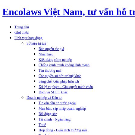
Encolaws Việt Nam, tư vấn hỗ tr
Trang chủ
Giới thiệu
Lĩnh vực hoạt động
Sở hữu trí tuệ
Bản quyền tác giả
Nhãn hiệu
Kiểu dáng công nghiệp
Chống cạnh tranh không lành mạnh
Tên thương mại
Các quyền sở hữu trí tuệ khác
Sáng chế, Giải pháp hữu ích
Xử lý vi phạm - Giải quyết tranh chấp
Dịch vụ SHTT khác
Doanh nghiệp và Đầu tư
Tư vấn đầu tư nước ngoài
Mua bán, sáp nhập doanh nghiệp
Bất động sản
Tài chính - Ngân hàng
Thuế
Hợp đồng - Giao dịch thương mại