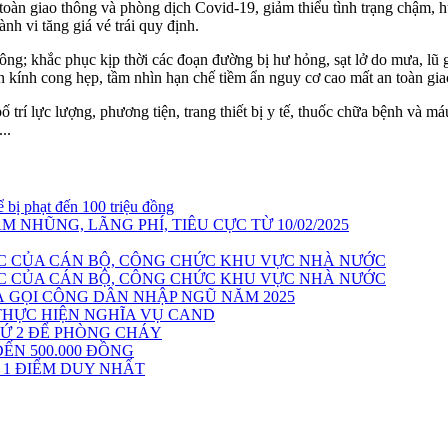
n giao thông và phòng dịch Covid-19, giảm thiểu tình trạng chậm, hu
nh vi tăng giá vé trái quy định.
ng; khắc phục kịp thời các đoạn đường bị hư hỏng, sạt lở do mưa, lũ gâ
n kính cong hẹp, tầm nhìn hạn chế tiềm ẩn nguy cơ cao mất an toàn gia
rí lực lượng, phương tiện, trang thiết bị y tế, thuốc chữa bệnh và má
..
 bị phạt đến 100 triệu đồng
NHŨNG, LÃNG PHÍ, TIÊU CỰC TỪ 10/02/2025
ỆC CỦA CÁN BỘ, CÔNG CHỨC KHU VỰC NHÀ NƯỚC
ỆC CỦA CÁN BỘ, CÔNG CHỨC KHU VỰC NHÀ NƯỚC
 GỌI CÔNG DÂN NHẬP NGŨ NĂM 2025
 THỰC HIỆN NGHĨA VỤ CAND
HỨ 2 ĐỂ PHÒNG CHÁY
ẾN 500.000 ĐỒNG
 1 ĐIỂM DUY NHẤT