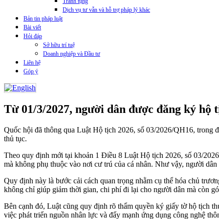
Tranh tụng
Dịch vụ tư vẫn và hỗ trợ pháp lý khác
Bản tin pháp luật
Bài viết
Hỏi đáp
Sở hữu trí tuệ
Doanh nghiệp và Đầu tư
Liên hệ
Góp ý
Từ 01/3/2027, người dân được đăng ký hộ tị
Quốc hội đã thông qua Luật Hộ tịch 2026, số 03/2026/QH16, trong đó 
thủ tục.
Theo quy định mới tại khoản 1 Điều 8 Luật Hộ tịch 2026, số 03/2026
mà không phụ thuộc vào nơi cư trú của cá nhân. Như vậy, người dân có 
Quy định này là bước cải cách quan trọng nhằm cụ thể hóa chủ trương
không chỉ giúp giảm thời gian, chi phí đi lại cho người dân mà còn g
Bên cạnh đó, Luật cũng quy định rõ thẩm quyền ký giấy tờ hộ tịch t
việc phát triển nguồn nhân lực và đẩy mạnh ứng dụng công nghệ thôn