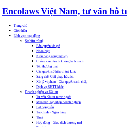
Encolaws Việt Nam, tư vấn hỗ tr
Trang chủ
Giới thiệu
Lĩnh vực hoạt động
Sở hữu trí tuệ
Bản quyền tác giả
Nhãn hiệu
Kiểu dáng công nghiệp
Chống cạnh tranh không lành mạnh
Tên thương mại
Các quyền sở hữu trí tuệ khác
Sáng chế, Giải pháp hữu ích
Xử lý vi phạm - Giải quyết tranh chấp
Dịch vụ SHTT khác
Doanh nghiệp và Đầu tư
Tư vấn đầu tư nước ngoài
Mua bán, sáp nhập doanh nghiệp
Bất động sản
Tài chính - Ngân hàng
Thuế
Hợp đồng - Giao dịch thương mại