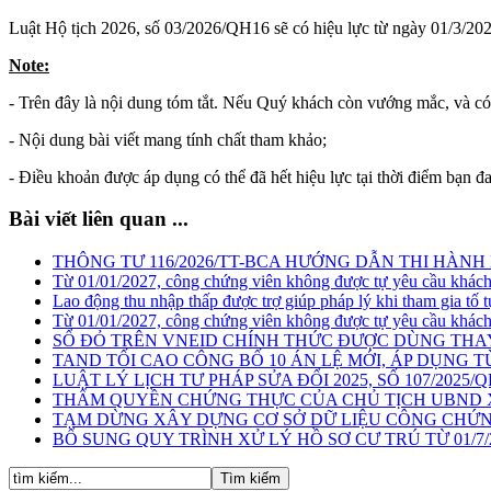
Luật Hộ tịch 2026, số 03/2026/QH16 sẽ có hiệu lực từ ngày 01/3/2027
Note:
- Trên đây là nội dung tóm tắt. Nếu Quý khách còn vướng mắc, và có 
- Nội dung bài viết mang tính chất tham khảo;
- Điều khoản được áp dụng có thể đã hết hiệu lực tại thời điểm bạn đ
Bài viết liên quan ...
THÔNG TƯ 116/2026/TT-BCA HƯỚNG DẪN THI HÀNH L
Từ 01/01/2027, công chứng viên không được tự yêu cầu khách
Lao động thu nhập thấp được trợ giúp pháp lý khi tham gia tố 
Từ 01/01/2027, công chứng viên không được tự yêu cầu khách
SỔ ĐỎ TRÊN VNEID CHÍNH THỨC ĐƯỢC DÙNG THA
TAND TỐI CAO CÔNG BỐ 10 ÁN LỆ MỚI, ÁP DỤNG TỪ 
LUẬT LÝ LỊCH TƯ PHÁP SỬA ĐỔI 2025, SỐ 107/2025/Q
THẨM QUYỀN CHỨNG THỰC CỦA CHỦ TỊCH UBND XÃ
TẠM DỪNG XÂY DỰNG CƠ SỞ DỮ LIỆU CÔNG CHỨN
BỔ SUNG QUY TRÌNH XỬ LÝ HỒ SƠ CƯ TRÚ TỪ 01/7/