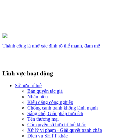
Thành công là nhờ xác định rõ thế mạnh, đam mê
Lĩnh vực hoạt động
Sở hữu trí tuệ
Bản quyền tác giả
Nhãn hiệu
Kiểu dáng công nghiệp
Chống cạnh tranh không lành mạnh
Sáng chế, Giải pháp hữu ích
Tên thương mại
Các quyền sở hữu trí tuệ khác
Xử lý vi phạm - Giải quyết tranh chấp
Dịch vụ SHTT khác