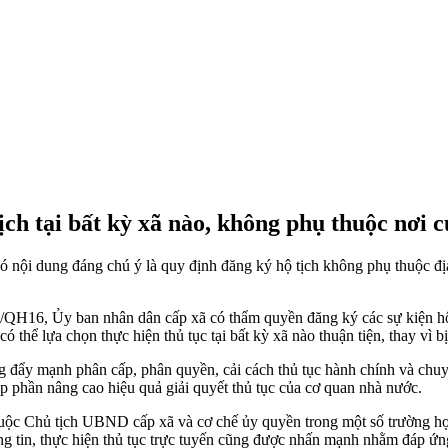
ch tại bất kỳ xã nào, không phụ thuộc nơi c
nội dung đáng chú ý là quy định đăng ký hộ tịch không phụ thuộc địa g
/QH16, Ủy ban nhân dân cấp xã có thẩm quyền đăng ký các sự kiện hộ t
thể lựa chọn thực hiện thủ tục tại bất kỳ xã nào thuận tiện, thay vì bị
 đẩy mạnh phân cấp, phân quyền, cải cách thủ tục hành chính và chuyển
óp phần nâng cao hiệu quả giải quyết thủ tục của cơ quan nhà nước.
huộc Chủ tịch UBND cấp xã và cơ chế ủy quyền trong một số trường hợp
g tin, thực hiện thủ tục trực tuyến cũng được nhấn mạnh nhằm đáp ứng