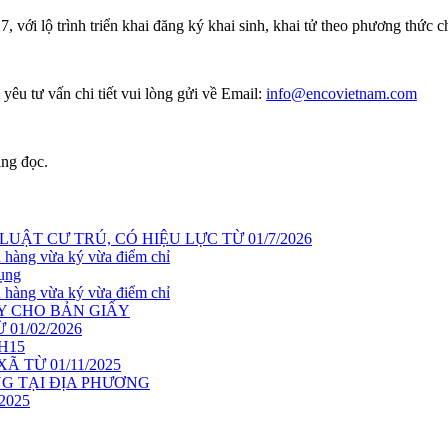
, với lộ trình triển khai đăng ký khai sinh, khai tử theo phương thức 
yêu tư vấn chi tiết vui lòng gửi về Email:
info@encovietnam.com
ang đọc.
UẬT CƯ TRÚ, CÓ HIỆU LỰC TỪ 01/7/2026
 hàng vừa ký vừa điểm chỉ
tụng
 hàng vừa ký vừa điểm chỉ
Y CHO BẢN GIẤY
01/02/2026
H15
 TỪ 01/11/2025
G TẠI ĐỊA PHƯƠNG
2025