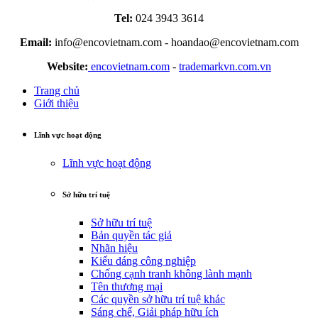
Tel:
024 3943 3614
Email:
info@encovietnam.com
-
hoandao@encovietnam.com
Website:
encovietnam.com
-
trademarkvn.com.vn
Trang chủ
Giới thiệu
Lĩnh vực hoạt động
Lĩnh vực hoạt động
Sở hữu trí tuệ
Sở hữu trí tuệ
Bản quyền tác giả
Nhãn hiệu
Kiểu dáng công nghiệp
Chống cạnh tranh không lành mạnh
Tên thương mại
Các quyền sở hữu trí tuệ khác
Sáng chế, Giải pháp hữu ích