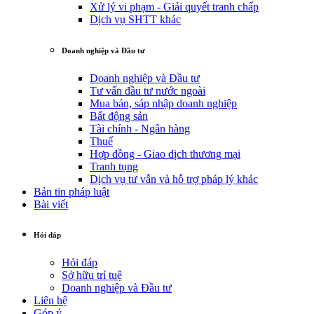
Xử lý vi phạm - Giải quyết tranh chấp
Dịch vụ SHTT khác
Doanh nghiệp và Đầu tư
Doanh nghiệp và Đầu tư
Tư vấn đầu tư nước ngoài
Mua bán, sáp nhập doanh nghiệp
Bất động sản
Tài chính - Ngân hàng
Thuế
Hợp đồng - Giao dịch thương mại
Tranh tụng
Dịch vụ tư vẫn và hỗ trợ pháp lý khác
Bản tin pháp luật
Bài viết
Hỏi đáp
Hỏi đáp
Sở hữu trí tuệ
Doanh nghiệp và Đầu tư
Liên hệ
Góp ý