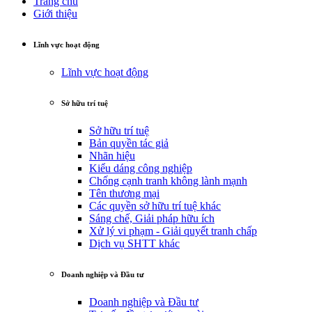
Trang chủ
Giới thiệu
Lĩnh vực hoạt động
Lĩnh vực hoạt động
Sở hữu trí tuệ
Sở hữu trí tuệ
Bản quyền tác giả
Nhãn hiệu
Kiểu dáng công nghiệp
Chống cạnh tranh không lành mạnh
Tên thương mại
Các quyền sở hữu trí tuệ khác
Sáng chế, Giải pháp hữu ích
Xử lý vi phạm - Giải quyết tranh chấp
Dịch vụ SHTT khác
Doanh nghiệp và Đầu tư
Doanh nghiệp và Đầu tư