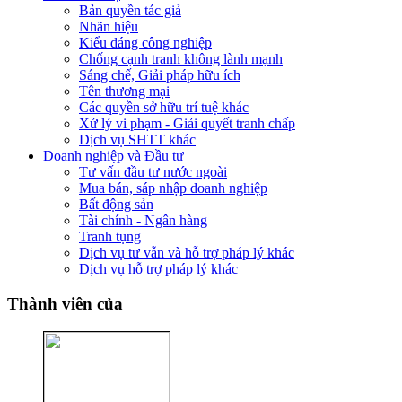
Bản quyền tác giả
Nhãn hiệu
Kiểu dáng công nghiệp
Chống cạnh tranh không lành mạnh
Sáng chế, Giải pháp hữu ích
Tên thương mại
Các quyền sở hữu trí tuệ khác
Xử lý vi phạm - Giải quyết tranh chấp
Dịch vụ SHTT khác
Doanh nghiệp và Đầu tư
Tư vấn đầu tư nước ngoài
Mua bán, sáp nhập doanh nghiệp
Bất động sản
Tài chính - Ngân hàng
Tranh tụng
Dịch vụ tư vẫn và hỗ trợ pháp lý khác
Dịch vụ hỗ trợ pháp lý khác
Thành viên của