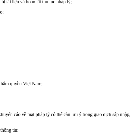
 tài liệu và hoàn tất thủ tục pháp lý;
o;
n thẩm quyền Việt Nam;
khuyến cáo về mặt pháp lý có thể cần lưu ý trong giao dịch sáp nhập,
o thông tin: