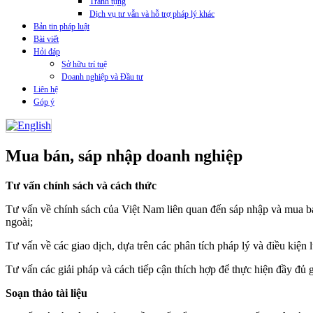
Tranh tụng
Dịch vụ tư vẫn và hỗ trợ pháp lý khác
Bản tin pháp luật
Bài viết
Hỏi đáp
Sở hữu trí tuệ
Doanh nghiệp và Đầu tư
Liên hệ
Góp ý
Mua bán, sáp nhập doanh nghiệp
Tư vấn chính sách và cách thức
Tư vấn về chính sách của Việt Nam liên quan đến sáp nhập và mua bá
ngoài;
Tư vấn về các giao dịch, dựa trên các phân tích pháp lý và điều kiệ
Tư vấn các giải pháp và cách tiếp cận thích hợp để thực hiện đầy đủ g
Soạn thảo tài liệu