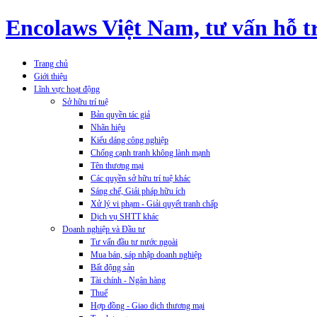
Encolaws Việt Nam, tư vấn hỗ tr
Trang chủ
Giới thiệu
Lĩnh vực hoạt động
Sở hữu trí tuệ
Bản quyền tác giả
Nhãn hiệu
Kiểu dáng công nghiệp
Chống cạnh tranh không lành mạnh
Tên thương mại
Các quyền sở hữu trí tuệ khác
Sáng chế, Giải pháp hữu ích
Xử lý vi phạm - Giải quyết tranh chấp
Dịch vụ SHTT khác
Doanh nghiệp và Đầu tư
Tư vấn đầu tư nước ngoài
Mua bán, sáp nhập doanh nghiệp
Bất động sản
Tài chính - Ngân hàng
Thuế
Hợp đồng - Giao dịch thương mại