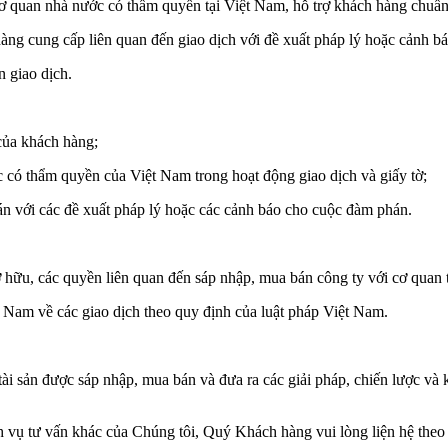
 cơ quan nhà nước có thẩm quyền tại Việt Nam, hỗ trợ khách hàng chuẩn bị
hàng cung cấp liên quan đến giao dịch với đề xuất pháp lý hoặc cảnh bá
n giao dịch.
của khách hàng;
c có thẩm quyền của Việt Nam trong hoạt động giao dịch và giấy tờ;
hán với các đề xuất pháp lý hoặc các cảnh báo cho cuộc đàm phán.
sở hữu, các quyền liên quan đến sáp nhập, mua bán công ty với cơ qua
 Nam về các giao dịch theo quy định của luật pháp Việt Nam.
ài sản được sáp nhập, mua bán và đưa ra các giải pháp, chiến lược và 
dịch vụ tư vấn khác của Chúng tôi, Quý Khách hàng vui lòng liện hệ the