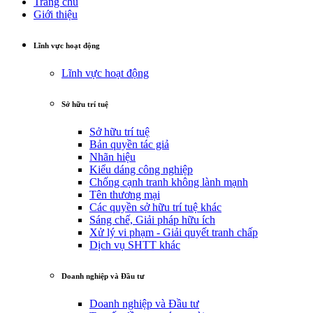
Trang chủ
Giới thiệu
Lĩnh vực hoạt động
Lĩnh vực hoạt động
Sở hữu trí tuệ
Sở hữu trí tuệ
Bản quyền tác giả
Nhãn hiệu
Kiểu dáng công nghiệp
Chống cạnh tranh không lành mạnh
Tên thương mại
Các quyền sở hữu trí tuệ khác
Sáng chế, Giải pháp hữu ích
Xử lý vi phạm - Giải quyết tranh chấp
Dịch vụ SHTT khác
Doanh nghiệp và Đầu tư
Doanh nghiệp và Đầu tư